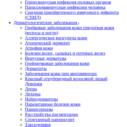
Герпесвирусная инфекция половых органов
Папилломавирусные инфекции человека
Синдром приобретенного иммунного дефицита
(СПИД)
Дерматологические заболевания
Грибковые заболевания кожи придатков кожи
(волосы и ногти)
Аллергические васкулиты кожи
Атопический дерматит
Атрофия кожи
Болезни волос, сальных и потовых желез
Вирусные дерматозы
Гнойничковые заболевания кожи
Дерматиты
Заболевания кожи при авитаминозах
Красный отрубевидный волосяной лишай
Девержи
Лепра
Лихены
Нейродерматозы
Паразитарные болезни кожи
Парапсориазы
Расстройства пигментации
Спонтанный панникулит
Токсидермия