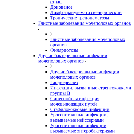
стран
Донованоз
Лимфогранулематоз венерический
Тропические трепонематозы
Глистные заболевания мочеполовых органов
Глистные заболевания мочеполовых
органов
Филяриотозы
Другие бактериальные инфекции
мочеполовых органов
Другие бактериальные инфекции
мочеполовых органов
Гарднереллез
Инфекции, вызванные стрептококками
группы В
Синегнойная инфекция
мочевыводящих путей
Стафилококковые инфекции
Урогенитальные инфекции,
вызываемые нейссериями
Урогенитальные инфекции,
вызываемые энтеробактериями