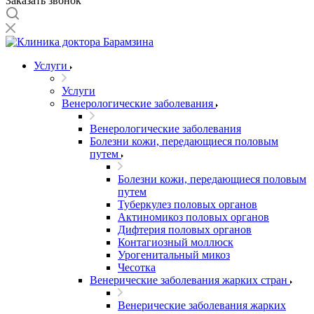
Заказать звонок
Услуги
Услуги
Венерологические заболевания
Венерологические заболевания
Болезни кожи, передающиеся половым
путем
Болезни кожи, передающиеся половым
путем
Туберкулез половых органов
Актиномикоз половых органов
Дифтерия половых органов
Контагиозный моллюск
Урогенитальный микоз
Чесотка
Венерические заболевания жарких стран
Венерические заболевания жарких