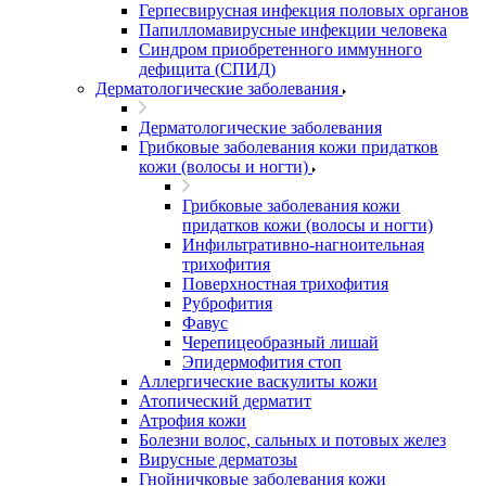
Герпесвирусная инфекция половых органов
Папилломавирусные инфекции человека
Синдром приобретенного иммунного
дефицита (СПИД)
Дерматологические заболевания
Дерматологические заболевания
Грибковые заболевания кожи придатков
кожи (волосы и ногти)
Грибковые заболевания кожи
придатков кожи (волосы и ногти)
Инфильтративно-нагноительная
трихофития
Поверхностная трихофития
Руброфития
Фавус
Черепицеобразный лишай
Эпидермофития стоп
Аллергические васкулиты кожи
Атопический дерматит
Атрофия кожи
Болезни волос, сальных и потовых желез
Вирусные дерматозы
Гнойничковые заболевания кожи