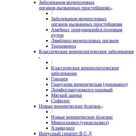
Заболевания мочеполовых
органов,вызванных простейшими
Заболевания мочеполовых
органов,вызванных простейшими
Амебиаз, передающийся половым
путем
Лямблиоз мочеполовых органов
Трихомоноз
Классические венерологические заболевания
Классические венерологические
заболевания
Гонорея
Гранулема венерическая (донованоз)
Лимфогрануломатоз паховый
Мягкий шанкр
Сифилис
Новые венерические болезни
Новые венерические болезни
Микоплазмоз (уреаплазмоз)
Хламидиоз
Вирусный гепатит В,С,Д