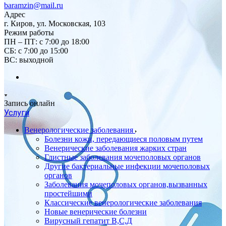
baramzin@mail.ru
Адрес
г. Киров, ул. Московская, 103
Режим работы
ПН – ПТ: с 7:00 до 18:00
СБ: с 7:00 до 15:00
ВС: выходной
Запись онлайн
Услуги
Венерологические заболевания
Болезни кожи, передающиеся половым путем
Венерические заболевания жарких стран
Глистные заболевания мочеполовых органов
Другие бактериальные инфекции мочеполовых
органов
Заболевания мочеполовых органов,вызванных
простейшими
Классические венерологические заболевания
Новые венерические болезни
Вирусный гепатит В,С,Д