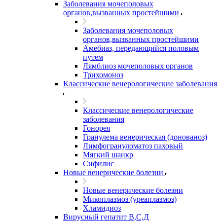
Заболевания мочеполовых
органов,вызванных простейшими
Заболевания мочеполовых
органов,вызванных простейшими
Амебиаз, передающийся половым
путем
Лямблиоз мочеполовых органов
Трихомоноз
Классические венерологические заболевания
Классические венерологические
заболевания
Гонорея
Гранулема венерическая (донованоз)
Лимфогрануломатоз паховый
Мягкий шанкр
Сифилис
Новые венерические болезни
Новые венерические болезни
Микоплазмоз (уреаплазмоз)
Хламидиоз
Вирусный гепатит В,С,Д