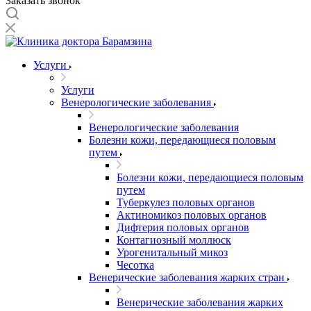
Заказать звонок
Услуги
Услуги
Венерологические заболевания
Венерологические заболевания
Болезни кожи, передающиеся половым
путем
Болезни кожи, передающиеся половым
путем
Туберкулез половых органов
Актиномикоз половых органов
Дифтерия половых органов
Контагиозный моллюск
Урогенитальный микоз
Чесотка
Венерические заболевания жарких стран
Венерические заболевания жарких