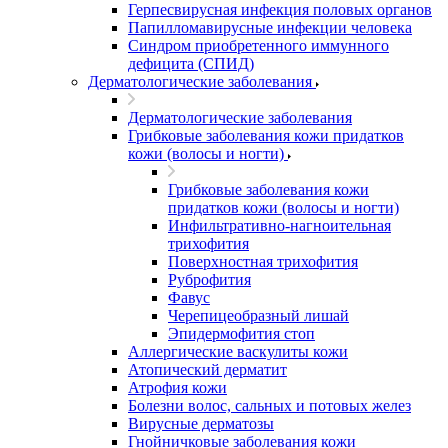
Герпесвирусная инфекция половых органов
Папилломавирусные инфекции человека
Синдром приобретенного иммунного
дефицита (СПИД)
Дерматологические заболевания
Дерматологические заболевания
Грибковые заболевания кожи придатков
кожи (волосы и ногти)
Грибковые заболевания кожи
придатков кожи (волосы и ногти)
Инфильтративно-нагноительная
трихофития
Поверхностная трихофития
Руброфития
Фавус
Черепицеобразный лишай
Эпидермофития стоп
Аллергические васкулиты кожи
Атопический дерматит
Атрофия кожи
Болезни волос, сальных и потовых желез
Вирусные дерматозы
Гнойничковые заболевания кожи