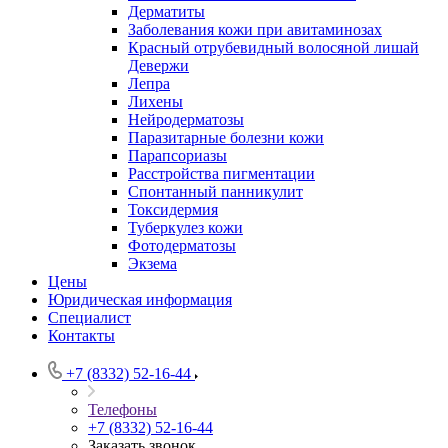
Дерматиты
Заболевания кожи при авитаминозах
Красный отрубевидный волосяной лишай
Девержи
Лепра
Лихены
Нейродерматозы
Паразитарные болезни кожи
Парапсориазы
Расстройства пигментации
Спонтанный панникулит
Токсидермия
Туберкулез кожи
Фотодерматозы
Экзема
Цены
Юридическая информация
Специалист
Контакты
+7 (8332) 52-16-44
Телефоны
+7 (8332) 52-16-44
Заказать звонок