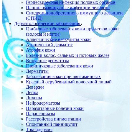
Герпесвирусная инфекция половых органов
Папилломавирусные инфекции человека
Синдром приобретенного иммунного дефицита
(СПИД)
Дерматологические заболевания
Грибковые заболевания кожи придатков кожи
(волосы и ногти)
Аллергические васкулиты кожи
Атопический дерматит
Атрофия кожи
Болезни волос, сальных и потовых желез
Вирусные дерматозы
Гнойничковые заболевания кожи
Дерматиты
Заболевания кожи при авитаминозах
Красный отрубевидный волосяной лишай
Девержи
Лепра
Лихены
Нейродерматозы
Паразитарные болезни кожи
Парапсориазы
Расстройства пигментации
Спонтанный панникулит
Токсидермия