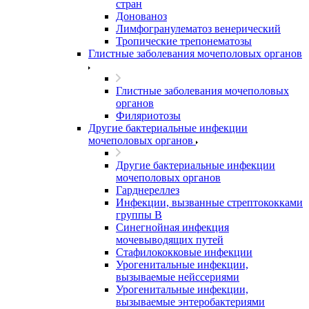
стран
Донованоз
Лимфогранулематоз венерический
Тропические трепонематозы
Глистные заболевания мочеполовых органов
Глистные заболевания мочеполовых
органов
Филяриотозы
Другие бактериальные инфекции
мочеполовых органов
Другие бактериальные инфекции
мочеполовых органов
Гарднереллез
Инфекции, вызванные стрептококками
группы В
Синегнойная инфекция
мочевыводящих путей
Стафилококковые инфекции
Урогенитальные инфекции,
вызываемые нейссериями
Урогенитальные инфекции,
вызываемые энтеробактериями