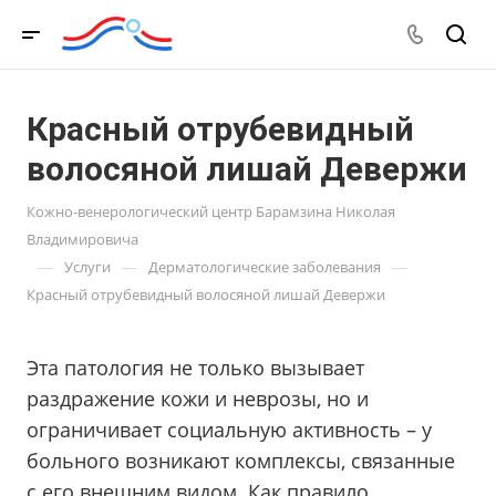
Красный отрубевидный
волосяной лишай Девержи
Кожно-венерологический центр Барамзина Николая
Владимировича
—
—
—
Услуги
Дерматологические заболевания
Красный отрубевидный волосяной лишай Девержи
Эта патология не только вызывает
раздражение кожи и неврозы, но и
ограничивает социальную активность – у
больного возникают комплексы, связанные
с его внешним видом. Как правило,