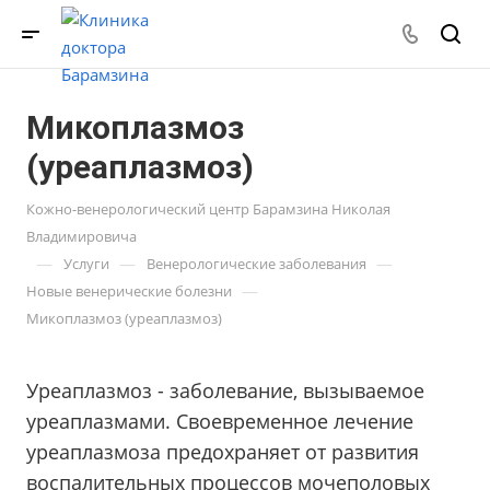
Микоплазмоз
(уреаплазмоз)
Кожно-венерологический центр Барамзина Николая
Владимировича
—
—
—
Услуги
Венерологические заболевания
—
Новые венерические болезни
Микоплазмоз (уреаплазмоз)
Уреаплазмоз - заболевание, вызываемое
уреаплазмами. Своевременное лечение
уреаплазмоза предохраняет от развития
воспалительных процессов мочеполовых