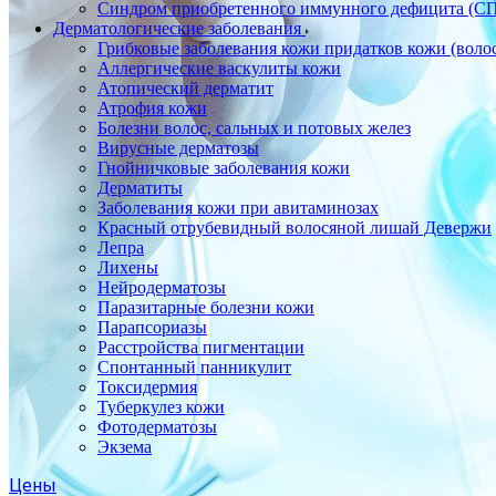
Синдром приобретенного иммунного дефицита (С
Дерматологические заболевания
Грибковые заболевания кожи придатков кожи (воло
Аллергические васкулиты кожи
Атопический дерматит
Атрофия кожи
Болезни волос, сальных и потовых желез
Вирусные дерматозы
Гнойничковые заболевания кожи
Дерматиты
Заболевания кожи при авитаминозах
Красный отрубевидный волосяной лишай Девержи
Лепра
Лихены
Нейродерматозы
Паразитарные болезни кожи
Парапсориазы
Расстройства пигментации
Спонтанный панникулит
Токсидермия
Туберкулез кожи
Фотодерматозы
Экзема
Цены