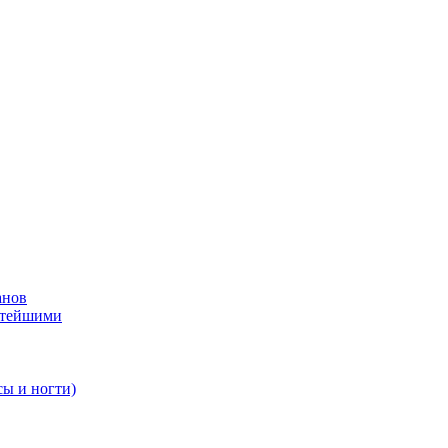
анов
стейшими
сы и ногти)