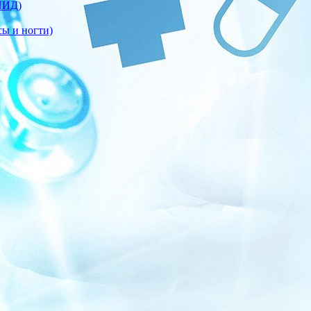
ПИД)
сы и ногти)