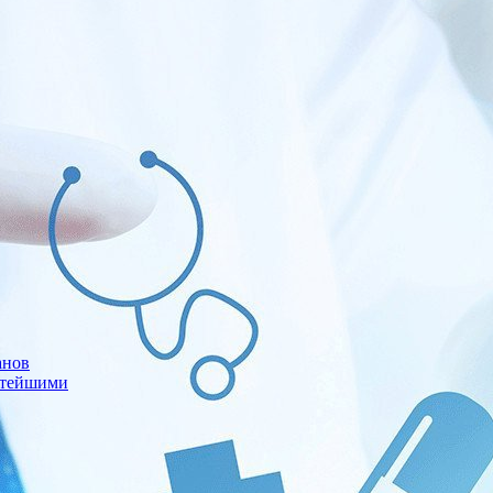
анов
стейшими