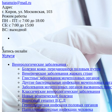
baramzin@mail.ru
Адрес
г. Киров, ул. Московская, 103
Режим работы
ПН – ПТ: с 7:00 до 18:00
СБ: с 7:00 до 15:00
ВС: выходной
Запись онлайн
Услуги
Венерологические заболевания
Болезни кожи, передающиеся половым путем
Венерические заболевания жарких стран
Глистные заболевания мочеполовых органов
Другие бактериальные инфекции мочеполовых орг
Заболевания мочеполовых органов,вызванных про
Классические венерологические заболевания
Новые венерические болезни
Вирусный гепатит В,С,Д
Герпесвирусная инфекция половых органов
Папилломавирусные инфекции человека