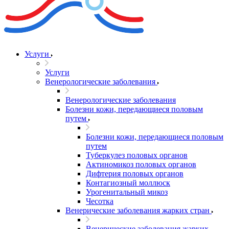
Услуги
Услуги
Венерологические заболевания
Венерологические заболевания
Болезни кожи, передающиеся половым
путем
Болезни кожи, передающиеся половым
путем
Туберкулез половых органов
Актиномикоз половых органов
Дифтерия половых органов
Контагиозный моллюск
Урогенитальный микоз
Чесотка
Венерические заболевания жарких стран
Венерические заболевания жарких