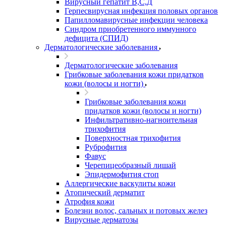
Вирусный гепатит В,С,Д
Герпесвирусная инфекция половых органов
Папилломавирусные инфекции человека
Синдром приобретенного иммунного
дефицита (СПИД)
Дерматологические заболевания
Дерматологические заболевания
Грибковые заболевания кожи придатков
кожи (волосы и ногти)
Грибковые заболевания кожи
придатков кожи (волосы и ногти)
Инфильтративно-нагноительная
трихофития
Поверхностная трихофития
Руброфития
Фавус
Черепицеобразный лишай
Эпидермофития стоп
Аллергические васкулиты кожи
Атопический дерматит
Атрофия кожи
Болезни волос, сальных и потовых желез
Вирусные дерматозы