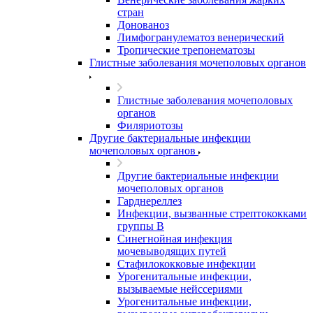
стран
Донованоз
Лимфогранулематоз венерический
Тропические трепонематозы
Глистные заболевания мочеполовых органов
Глистные заболевания мочеполовых
органов
Филяриотозы
Другие бактериальные инфекции
мочеполовых органов
Другие бактериальные инфекции
мочеполовых органов
Гарднереллез
Инфекции, вызванные стрептококками
группы В
Синегнойная инфекция
мочевыводящих путей
Стафилококковые инфекции
Урогенитальные инфекции,
вызываемые нейссериями
Урогенитальные инфекции,