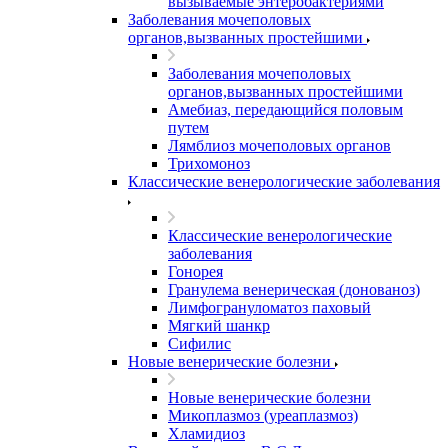
вызываемые энтеробактериями
Заболевания мочеполовых
органов,вызванных простейшими
Заболевания мочеполовых
органов,вызванных простейшими
Амебиаз, передающийся половым
путем
Лямблиоз мочеполовых органов
Трихомоноз
Классические венерологические заболевания
Классические венерологические
заболевания
Гонорея
Гранулема венерическая (донованоз)
Лимфогрануломатоз паховый
Мягкий шанкр
Сифилис
Новые венерические болезни
Новые венерические болезни
Микоплазмоз (уреаплазмоз)
Хламидиоз