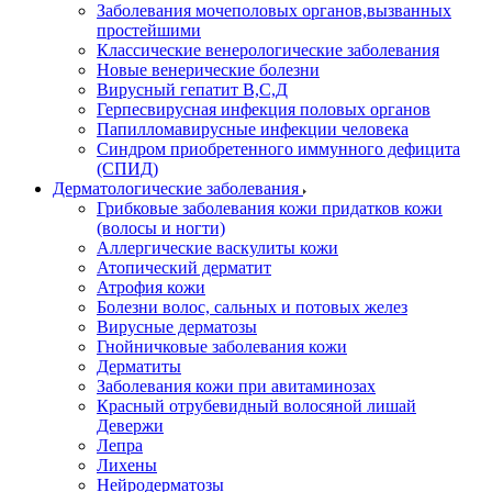
Заболевания мочеполовых органов,вызванных
простейшими
Классические венерологические заболевания
Новые венерические болезни
Вирусный гепатит В,С,Д
Герпесвирусная инфекция половых органов
Папилломавирусные инфекции человека
Синдром приобретенного иммунного дефицита
(СПИД)
Дерматологические заболевания
Грибковые заболевания кожи придатков кожи
(волосы и ногти)
Аллергические васкулиты кожи
Атопический дерматит
Атрофия кожи
Болезни волос, сальных и потовых желез
Вирусные дерматозы
Гнойничковые заболевания кожи
Дерматиты
Заболевания кожи при авитаминозах
Красный отрубевидный волосяной лишай
Девержи
Лепра
Лихены
Нейродерматозы