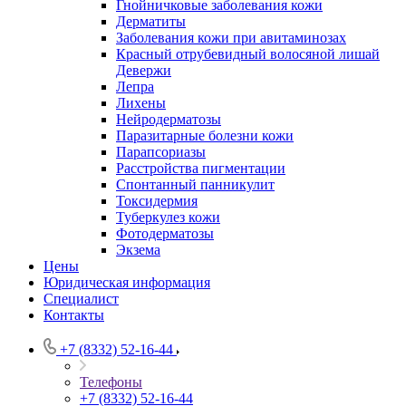
Гнойничковые заболевания кожи
Дерматиты
Заболевания кожи при авитаминозах
Красный отрубевидный волосяной лишай
Девержи
Лепра
Лихены
Нейродерматозы
Паразитарные болезни кожи
Парапсориазы
Расстройства пигментации
Спонтанный панникулит
Токсидермия
Туберкулез кожи
Фотодерматозы
Экзема
Цены
Юридическая информация
Специалист
Контакты
+7 (8332) 52-16-44
Телефоны
+7 (8332) 52-16-44