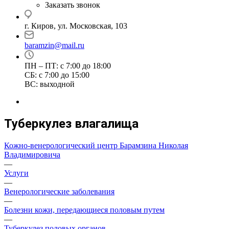
Заказать звонок
г. Киров, ул. Московская, 103
baramzin@mail.ru
ПН – ПТ: с 7:00 до 18:00
СБ: с 7:00 до 15:00
ВС: выходной
Туберкулез влагалища
Кожно-венерологический центр Барамзина Николая
Владимировича
—
Услуги
—
Венерологические заболевания
—
Болезни кожи, передающиеся половым путем
—
Туберкулез половых органов